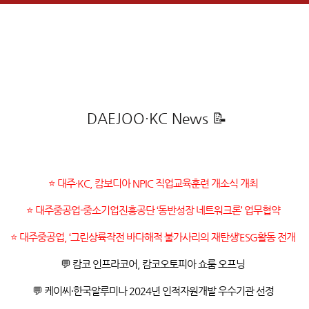
DAEJOO·KC News 📝
⭐
대주·KC, 캄보디아 NPIC 직업교육훈련 개소식 개최
⭐
대주중공업-중소기업진흥공단 ‘동반성장 네트워크론’ 업무협약
⭐
대주중공업, ‘그린상륙작전 바다해적 불가사리의 재탄생’ESG활동 전개
💬
캄코 인프라코어, 캄코오토피아 쇼룸 오프닝
💬
케이씨·한국알루미나 2024년 인적자원개발 우수기관 선정