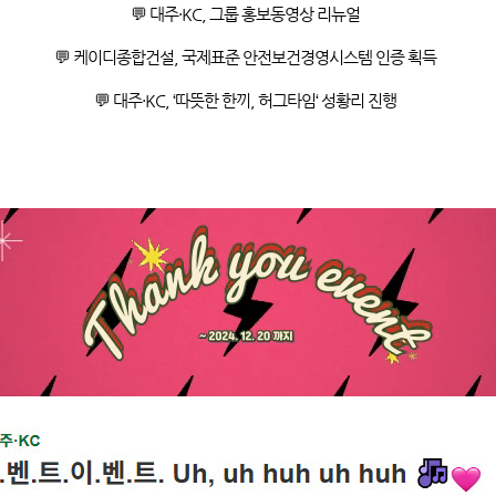
💬
대주·KC, 그룹 홍보동영상 리뉴얼
💬
케이디종합건설, 국제표준 안전보건경영시스템 인증 획득
💬
대주·KC, ‘따뜻한 한끼, 허그타임‘ 성황리 진행