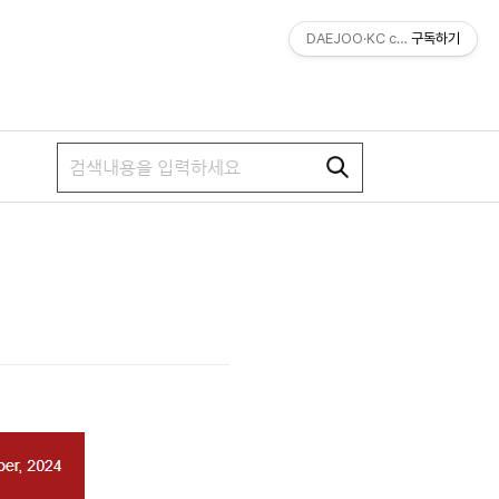
DAEJOO·KC company magaz
구독하기