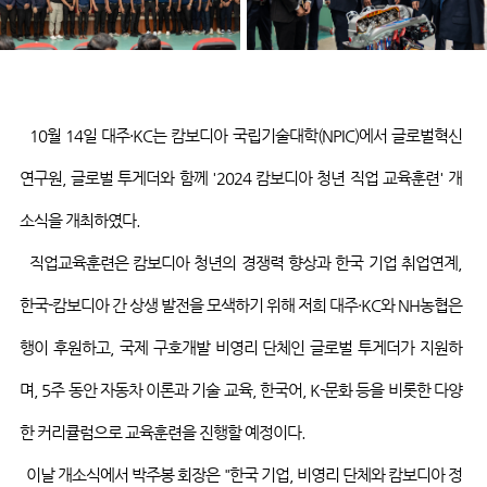
10
월
14
일
대주
·KC
는 캄보디아 국립기술대학
(NPIC)
에서 글로벌혁신
연구원
,
글로벌
투게더와
함께
'2024
캄보디아 청년 직업 교육훈련
'
개
소식을 개최하였다
.
직업교육훈련은 캄보디아 청년의 경쟁력 향상과 한국 기업 취업연계
,
한국
-
캄보디아 간 상생 발전을 모색하기 위해 저희
대주
·KC
와
NH
농협은
행이 후원하고
,
국제 구호개발 비영리 단체인 글로벌
투게더가
지원하
며
, 5
주 동안 자동차 이론과 기술 교육
,
한국어
, K-
문화 등을 비롯한 다양
한 커리큘럼으로 교육훈련을 진행할 예정이다
.
이날 개소식에서 박주봉 회장은
"
한국 기업
,
비영리 단체와 캄보디아 정