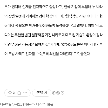
부가 협력해 인재를 전략적으로 양성하고
,
한국 기업에 투입해 두 나라
의 상생 발전에 기여하는 것이 핵심
"
이라며
,
"
형식적인 지원이 아니라 현
장에서 꼭 필요한 인재를 양성하도록 노력하겠다
"
고 말했다
.
이어
"
캄보
디아는 무한한 발전 원동력을 가진 나라로 제대로 된 기술과 환경이 정착
되면 엄청난 가능성을 보여줄 것
"
이라며
,
"K
팝
·K
푸드
뿐만 아니라
K
기술
이 모범 사례로 전파될 수 있도록 최선을 다하겠다
"
고 덧붙였다
.
3
구독하기
'
대주·KC 뉴스
>
시선집중 대주·KC
' 카테고리의 다른 글