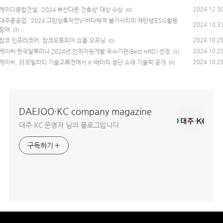
케이디종합건설, ‘2024 부산다운 건축상’ 대상 수상
2024.12.3
(0)
대주중공업, ‘2024 그린상륙작전V-바다해적 불가사리의 재탄생’ESG활동
2024.10.3
참여
(3)
캄코 인프라코어, 캄코오토피아 쇼룸 오프닝
2024.10.2
(0)
케이씨·한국알루미나 2024년 인적자원개발 우수기관(Best HRD) 선정
2024.10.2
(1)
케이씨, 日모빌리티 기술교류전에서 K-배터리 첨단 소재 기술력 공개
2024.10.2
(0)
DAEJOO·KC company magazine
대주·KC 운영자 님의 블로그입니다.
구독하기