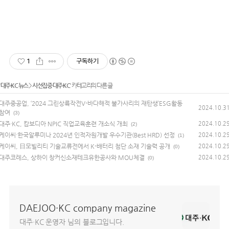
1
구독하기
'
대주·KC 뉴스
>
시선집중 대주·KC
' 카테고리의 다른 글
대주중공업, ‘2024 그린상륙작전V-바다해적 불가사리의 재탄생’ESG활동
2024.10.3
참여
(3)
대주·KC, 캄보디아 NPIC 직업교육훈련 개소식 개최
2024.10.2
(2)
케이씨·한국알루미나 2024년 인적자원개발 우수기관(Best HRD) 선정
2024.10.2
(1)
케이씨, 日모빌리티 기술교류전에서 K-배터리 첨단 소재 기술력 공개
2024.10.2
(0)
대주코레스, 상하이 창커신소재테크유한공사와 MOU체결
2024.10.2
(0)
DAEJOO·KC company magazine
대주·KC 운영자 님의 블로그입니다.