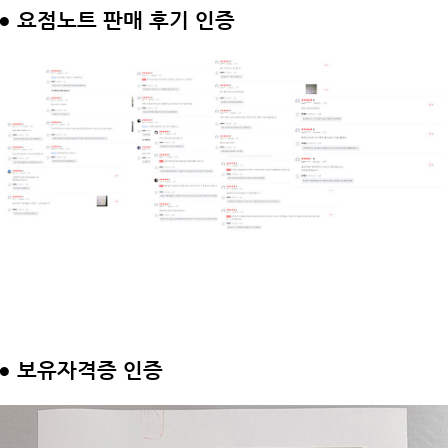
●
요점노트 판매 후기 인증
●
보유자격증 인증