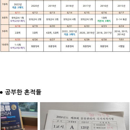
●
공부한 흔적들