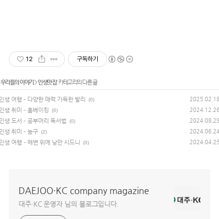
12
구독하기
'
우리들의 이야기
>
인생맛집
' 카테고리의 다른 글
인생 여행 – 다양한 매력 가득한 발리
2025.02.1
(0)
인생 취미 – 홈베이킹
2024.12.2
(0)
인생 도서 – 공부머리 독서법
2024.08.2
(0)
인생 취미 – 농구
2024.06.2
(2)
인생 여행 – 해변 위에 낭만 시드니
2024.04.2
(0)
DAEJOO·KC company magazine
대주·KC 운영자 님의 블로그입니다.