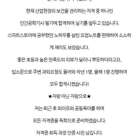
현재 산업현장의 보건을 관리하는 자격 중 하나인
인간공학기사
필기에 합격하여 실기를 앞두고 있습니다
.
스마트스토어에 공부했던 노하우를 살린 요점노트를 판매하여
소소하
게 재미도 보았습니다
.
좋은 호응과 높은 만족도의 리뷰가 달리니 뿌듯하더라고요
.
입소문으로 주변 과외요청도 들어와 작년
1
명
,
올해
1
명
진행하여
모두 합격시켰습니다
!
★자랑 아닌 자랑으로★
저는 퇴근 후 와이프와 공동육아를 하며
모든 자격증을 독학으로 준비하였습니다
.
자격증 취득 과정 인증 사진 남깁니다
.