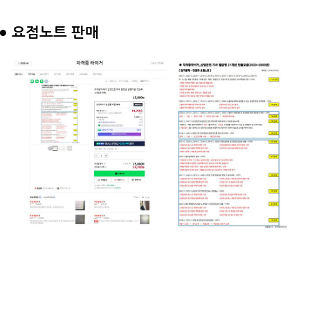
●
요점노트 판매