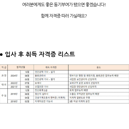
여러분에게도
좋은 동기부여가 됐으면 좋겠습니다
!
함께
자격증 따러
가실래요
?
●
입사 후 취득 자격증 리스트