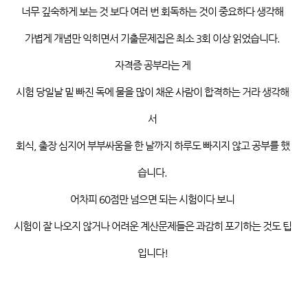
너무 깊숙하게 보는 것 보다 여러 번 회독하는 것이 중요하다 생각해
가볍게 개념만 익히면서 기출문제집은 최소
3
회 이상 읽었습니다
.
자격증 공부라는 게
시험
당일날
밑 빠진 독에 물을 많이 채운 사람이 합격하는 거라 생각해
서
회식
,
출장 심지어 부부싸움을 한 날까지 하루도 빠지지 않고 공부를 했
습니다
.
어차피
60
점만 넘으면 되는 시험이다 보니
시험이 잘 나오지 않거나 어려운 계산문제들은 과감히 포기하는 것도 팁
입니다
!