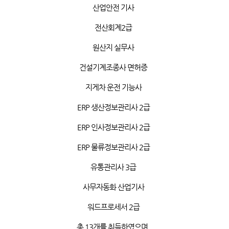
산업안전 기사
전산회계
2
급
원산지
실무사
건설기계조종사 면허증
지게차 운전 기능사
ERP
생산정보관리사
2
급
ERP
인사정보관리사
2
급
ERP
물류정보관리사
2
급
유통관리사
3
급
사무자동화 산업기사
워드프로세서
2
급
총
13
개를 취득하였으며
,