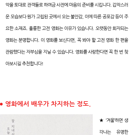
악을 토대로 관객들로 하여금 사전에 마음의 준비를 시킵니다
.
갑작스러
운 모습보다 뭔가 고립된 곳에서 오는 불안감
,
이에 따른 공포감 등이 주
요한
소재죠
.
훌륭한 고전 영화는 이유가 있습니다
.
오랫동안 회자되는
영화는 분명합니다
.
이 영화를 보신다면
,
꼭 봐야 할 고전 영화 한 편을
관람했다는 자부심을 지닐 수 있습니다
.
영화를 사랑한다면 꼭 한 번
찾
아보시길
추천합니다
!
●
영화에서 배우가 차지하는 정도.
★
‘
겨울
’
하면 생
각나는 유명한