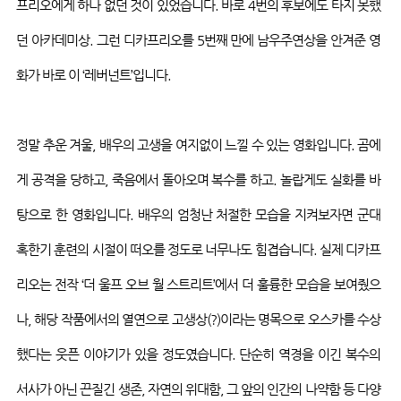
프리오에게 하나 없던 것이 있었습니다
.
바로
4
번의 후보에도 타지 못했
던 아카데미상
.
그런 디카프리오를
5
번째 만에 남우주연상을 안겨준 영
화가 바로 이 ‘
레버넌트’입니다
.
정말 추운 겨울
,
배우의 고생을 여지없이 느낄 수 있는 영화입니다
.
곰에
게 공격을 당하고
,
죽음에서 돌아오며 복수를 하고
.
놀랍게도 실화를 바
탕으로 한 영화입니다
.
배우의 엄청난 처절한 모습을 지켜보자면 군대
혹한기
훈련의 시절이 떠오를 정도로 너무나도 힘겹습니다
.
실제 디카프
리오는 전작 ‘더 울프 오브 월
스트리트’에서
더 훌륭한 모습을 보여줬으
나
,
해당 작품에서의 열연으로 고생상
(?)
이라는 명목으로 오스카를 수상
했다는
웃픈
이야기가 있을 정도였습니다
.
단순히 역경을 이긴 복수의
서사가 아닌 끈질긴 생존
,
자연의 위대함
,
그 앞의 인간의 나약함 등 다양