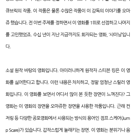
큐브릭의
작품
.
이 작품은 물론 수많은 작품이 이 감독의 이야기를
오마
쥬
했습니다
.
전 이번 주제를 정하면서 이 영화를
1
위로 선점하고 나머지
를
고민했었죠
.
수십 년이 지난 지금까지도 회자되는 영화
, ‘
샤이닝
’
입니
다
.
소설 원작 바탕의 영화입니다
.
아이러니하게 원작자 스티븐 킹은 이 영
화를 싫어한다고 합니다
.
이런 내용은 차치하고
,
정말 엄청난 스릴러 영
화입니다
.
이 영화를 보면서 어디서 많이 본 듯한 장면이 느껴진다
?
그
영화는 이 영화의 장면을
오마쥬한
장면을 사용한 작품입니다
.
근래
컨
저링
등 다양한 공포영화에서 사용되는 방식의 용어인 점프
스케어
(Jum
p Scare)
가 있습니다
.
갑작스럽게
놀래키는
장면
.
이 영화는 분위기나 음