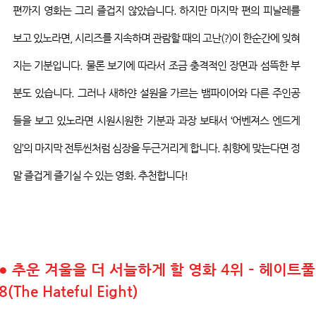
편까지 영화는 그리 즐겁지 않았습니다
.
하지만 마지막 편의 피날레를
보고
있노라면
,
시리즈를 지속하며 관람할 때의 고난
(?)
이 한순간에 잊혀
지는 기분입니다
.
물론 보기에 따라서 조금 충격적인 장면과 섬뜩한 부
분도 있습니다
.
그러나 새하얀 설원을 가르는 뱀파이어와 다른 주인공
들을 보고
있노라면
시원시원한 기분과 과장 보태서
‘
어벤져스
엔드게
임
’
의 마지막
전투씬처럼
심장을 두근거리게 합니다
.
취향에 맞는다면 정
말 즐겁게 즐기실 수 있는 영화
.
추천합니다
!
●
추운 겨울을 더 서늘하게 할 영화 4위 – 헤이트풀
8(The Hateful Eight)