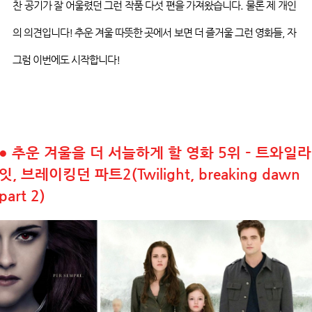
찬 공기가 잘 어울렸던 그런 작품 다섯 편을 가져왔습니다
.
물론 제 개인
의 의견입니다
!
추운 겨울 따뜻한 곳에서 보면 더 즐거울 그런 영화들
,
자
그럼 이번에도 시작합니다
!
●
추운 겨울을 더 서늘하게 할 영화 5위 – 트와일라
잇, 브레이킹던 파트2(Twilight, breaking dawn
part 2)