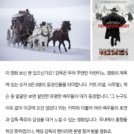
이 영화 보신 분
있으신가요
?
감독은 무려
쿠엔틴
타란티노
.
영화의 제목
에 있는 숫자
8
은
8
명의 등장인물을 의미합니다
.
커트 러셀
,
사무엘
L
잭
슨 등 얼굴만 보면 알만한 유명한 배우들이 대거 등장합니다
. ‘
그 누구도
이유 없이 이곳에 오진 않았다
.’
라는 카피와 더불어 여러 배우들의 호연
과 감독 특유의 감성을 대거 느낄 수 있는 영화입니다
.
국내에서 흥행을
하진 못하였으나
,
해당 감독의 팬이라면 분명 챙겨 봤을
영화죠
.