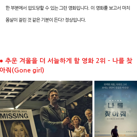
한 부분에서 압도당할 수 있는 그런 영화입니다
.
이 영화를 보고서 마치
몸살이 걸린 것 같은 기분이 든다
?
정상입니다
.
●
추운 겨울을 더 서늘하게 할 영화 2위 – 나를 찾
아줘(Gone girl)