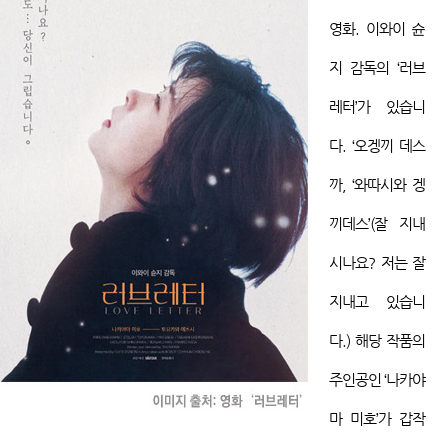
영화
.
이와이
슌
지
감독의 ‘
러브
레터’가
있습니
다
. ‘
오겡끼
데스
까
, ‘
와따시와
겡
끼데스
’(
잘 지내
시나요
?
저는 잘
지내고 있습니
다
.)
해당 작품의
주인공인 ‘나카야
마
미호’가
갑작