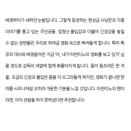
배경부터가 새하얀 눈밭입니다
.
그렇게 등장하는 현상금 사냥꾼과 각종
이야기를 품고 있는 주인공들
.
엄청난 몰입감과 더불어 긴장감을 놓칠
수 없는 장면들은 우리로 하여금 영화 속으로 빠져들게 합니다
.
특히 특
유의 대사와 배경음악은 지금 ‘아
,
내가
타란티노의
영화를 보고 있지’ 싶
을 정도로 감독의 색깔에 함께 휘몰아치게 됩니다
.
몸이
움츠려든
한 겨
울
,
조금의 긴장과 몰입은 몸을 더 오그라들게 하지만
,
영화가 끝나면 한
여름 사우나처럼 오히려 개운한 기분을 느낄 것입니다
.
타란티노의
팬이
라면
,
아직 관람을 하지 못하셨다면 추천합니다
!