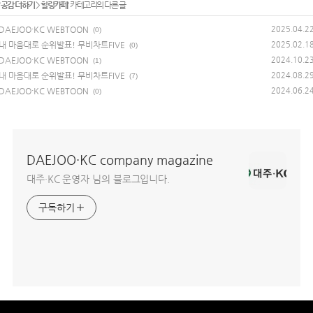
'
공감 더하기
>
힐링카페
' 카테고리의 다른 글
DAEJOO·KC WEBTOON
2025.04.2
(0)
내 마음대로 순위발표! 무비차트FIVE
2025.02.1
(0)
DAEJOO·KC WEBTOON
2024.10.2
(1)
내 마음대로 순위발표! 무비차트FIVE
2024.08.2
(7)
DAEJOO·KC WEBTOON
2024.06.2
(0)
DAEJOO·KC company magazine
대주·KC 운영자 님의 블로그입니다.
구독하기