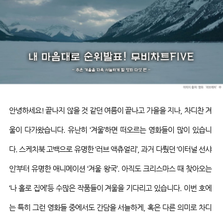
안녕하세요
!
끝나지 않을 것 같던 여름이 끝나고 가을을 지나
,
차디찬 겨
울이 다가왔습니다
.
유난히
‘
겨울
’
하면 떠오르는 영화들이 많이 있습니
다
.
스케치북 고백으로 유명한
‘
러브
액츄얼리
’,
과거 다뤘던
‘
이터널
선샤
인
’
부터 유명한 애니메이션
‘
겨울 왕국
’.
아직도 크리스마스 때 찾아오는
‘
나 홀로 집에
’
등 수많은 작품들이 겨울을 기다리고 있습니다
.
이번 호에
는 특히 그런 영화들 중에서도 간담을 서늘하게
,
혹은 다른 의미로 차디