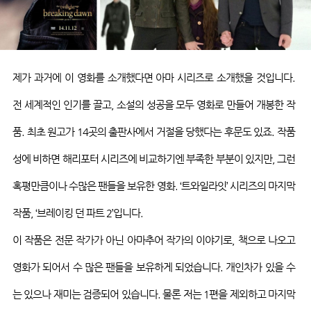
제가 과거에 이 영화를 소개했다면 아마 시리즈로 소개했을 것입니다
.
전 세계적인 인기를 끌고
,
소설의 성공을 모두 영화로 만들어 개봉한 작
품
.
최초 원고가
14
곳의 출판사에서 거절을 당했다는 후문도 있죠
.
작품
성에 비하면 해리포터 시리즈에 비교하기엔 부족한 부분이 있지만
,
그런
혹평만큼이나 수많은 팬들을 보유한 영화
. ‘
트와일라잇
’
시리즈의 마지막
작품
, ‘
브레이킹 던 파트
2’
입니다
.
이 작품은 전문 작가가 아닌 아마추어 작가의 이야기로
,
책으로 나오고
영화가 되어서 수 많은 팬들을 보유하게 되었습니다
.
개인차가 있을 수
는 있으나 재미는 검증되어 있습니다
.
물론 저는
1
편을 제외하고 마지막