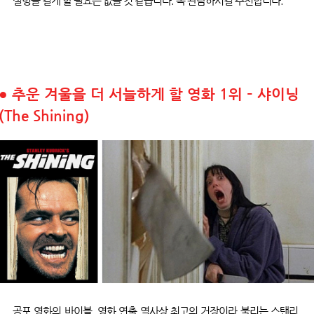
설명을 길게 할 필요는 없을 것 같습니다
.
꼭 관람하시길 추천합니다
.
●
추운 겨울을 더 서늘하게 할 영화 1위 – 샤이닝
(The Shining)
공포 영화의 바이블
.
영화 연출 역사상 최고의 거장이라 불리는 스탠리