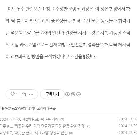
이날 우수 안전보건 표창을 수상한 조양호 과장은 “이 상은 현장에서 함
께 땀 흘리며 안전관리의 중요성을 실천해 주신 모든 동료들과 협력기
관 덕분”이라며, “근로자의 안전과 건강을 지키는 것은 지속 가능한 조직
의 핵심 과제로 앞으로도 산재 예방과 안전문화 정착을 위해 더욱 체계적
이고 효과적인 방안을 모색하겠다”고 소감을 밝혔다.
1
구독하기
'
대주·KC 뉴스
>
WITH U
' 카테고리의 다른 글
2024 대주·KC 제2차 R&D 워크숍 개최
2024.12.3
(2)
대주·KC, ‘깨끗한 우리 지역 만들기’플로깅 활동 활발 전개
2024.12.3
(0)
대주·KC, ‘따뜻한 한끼, 허그타임‘ 성황리 진행
2024.12.3
(0)