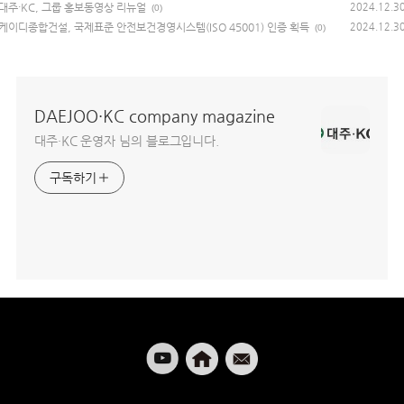
대주·KC, 그룹 홍보동영상 리뉴얼
2024.12.3
(0)
케이디종합건설, 국제표준 안전보건경영시스템(ISO 45001) 인증 획득
2024.12.3
(0)
DAEJOO·KC company magazine
대주·KC 운영자 님의 블로그입니다.
구독하기