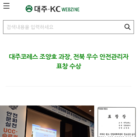
본문 바로가기
대주코레스 조양호 과장, 전북 우수 안전관리자
표창 수상