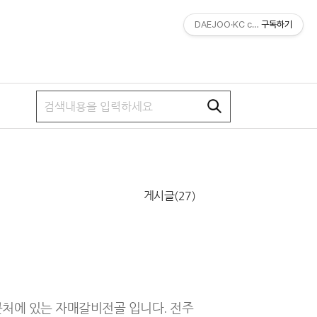
DAEJOO·KC company magaz
구독하기
게시글(27)
근처에 있는 자매갈비전골 입니다. 전주