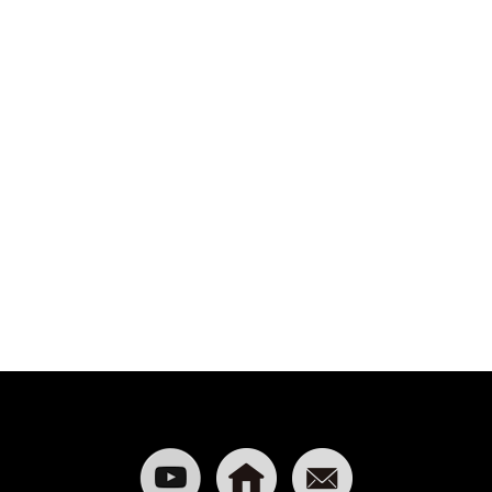
 꽤 다양해서 계란밥, 명란구이 등 원
감의 인테리어, 따뜻한 조명, 아기자기
분위기가 확 느껴졌습니다.밑반찬도 다
정말 맛있습니다.고기와 함께 먹으면 느
.