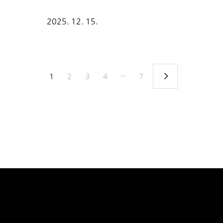
라 다양한 구이류가 준비되어 있고,사이드 메뉴도
하는 대로 골라 먹을 수 있습니다.나무와 짙은 색
2025. 12. 15.
한 일본 소품들이 배치되어 있어이자카야 같은 
양하게 나오는데, 그중 갓김치(혹은 갓무침)가 
끼함을 잡아주는 확실한 한 방(킥)이라고 생각합.
1
2
3
4
···
7